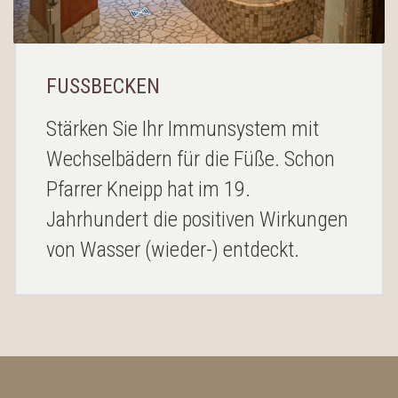
RUHE BEREICH
Mit unseren äußerst bequemen
Liegebetten, einem ansprechendem
Ambiente entstand einen Ruhe-Oase,
in der man allen Stress hinter sich
lassen kann.